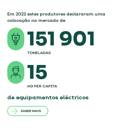
KG PER CAPITA COLOCADO NO MERCADO
Em 2022 estes produtores declararam uma
colocação no mercado de
UNIDADES POR 100 HABITANTES COLOCADAS NO
151 901
MERCADO
TONELADAS
15
KG PER CAPITA
de equipamentos eléctricos
SABER MAIS