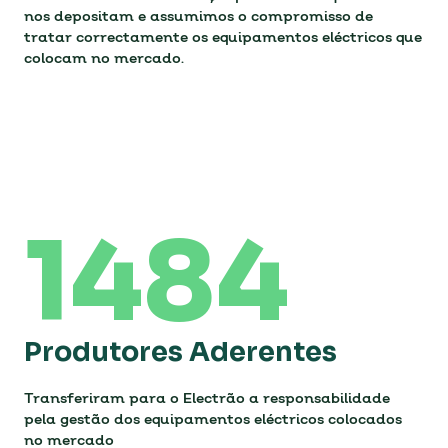
nos depositam e assumimos o compromisso de
tratar correctamente os equipamentos eléctricos que
colocam no mercado.
Colocação no Mercado
1484
Os equipamentos eléctricos dividem-se em 6
categorias *. A colocação no mercado por categoria,
em toneladas e unidades.
Produtores Aderentes
TONELADAS COLOCADAS NO MERCADO
Transferiram para o Electrão a responsabilidade
pela gestão dos equipamentos eléctricos colocados
MILHARES DE UNIDADES COLOCADAS NO
MERCADO
no mercado