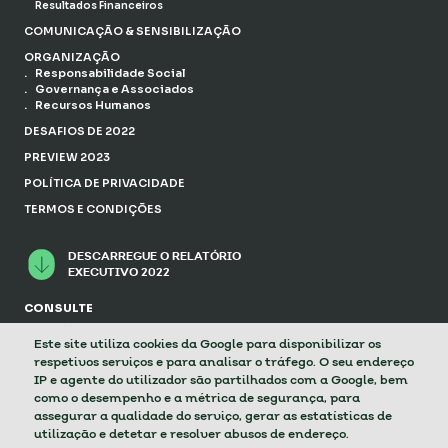
Resultados Financeiros
COMUNICAÇÃO & SENSIBILIZAÇÃO
ORGANIZAÇÃO
Responsabilidade Social
Governança e Associados
Recursos Humanos
DESAFIOS DE 2022
PREVIEW 2023
POLÍTICA DE PRIVACIDADE
TERMOS E CONDIÇÕES
DESCARREGUE O RELATÓRIO
EXECUTIVO 2022
CONSULTE
RELATÓRIO EXECUTIVO 2021
RELATÓRIO EXECUTIVO 2020
Este site utiliza cookies da Google para disponibilizar os
respetivos serviços e para analisar o tráfego. O seu endereço
Para questões relacionadas com o
IP e agente do utilizador são partilhados com a Google, bem
Relatório Executivo 2022 contacte-nos.
como o desempenho e a métrica de segurança, para
COMUNICACAO@ELECTRAO.PT
assegurar a qualidade do serviço, gerar as estatísticas de
utilização e detetar e resolver abusos de endereço.