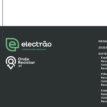
MENS
2022 
SIST
Equ
Reco
Colo
Resu
Pilh
Reco
Colo
Resu
Emb
Reto
Colo
Resu