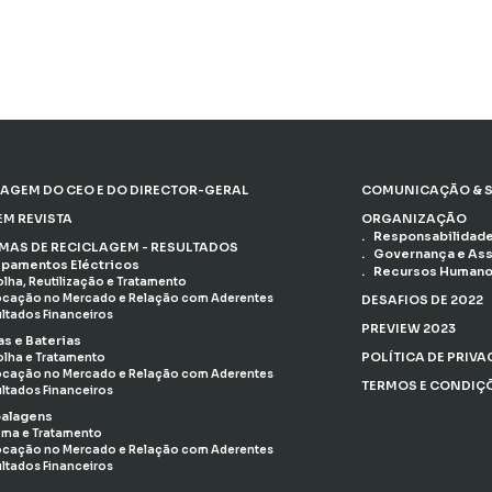
AGEM DO CEO E DO DIRECTOR-GERAL
COMUNICAÇÃO & S
EM REVISTA
ORGANIZAÇÃO
Responsabilidade
EMAS DE RECICLAGEM - RESULTADOS
Governança e As
ipamentos Eléctricos
Recursos Human
lha, Reutilização e Tratamento
cação no Mercado e Relação com Aderentes
DESAFIOS DE 2022
ltados Financeiros
PREVIEW 2023
as e Baterias
POLÍTICA DE PRIV
lha e Tratamento
cação no Mercado e Relação com Aderentes
TERMOS E CONDIÇ
ltados Financeiros
alagens
ma e Tratamento
cação no Mercado e Relação com Aderentes
ltados Financeiros