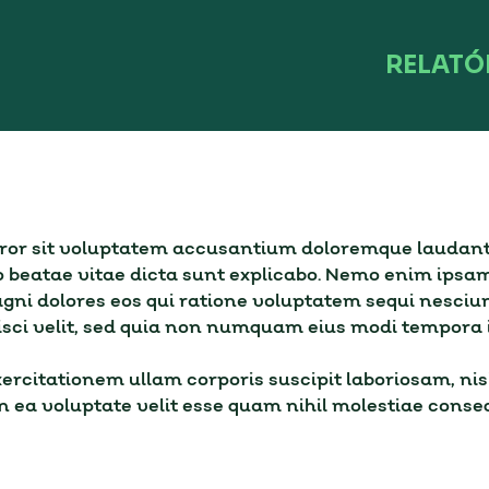
RELATÓ
error sit voluptatem accusantium doloremque laudan
ecto beatae vitae dicta sunt explicabo. Nemo enim ips
agni dolores eos qui ratione voluptatem sequi nesciu
pisci velit, sed quia non numquam eius modi tempora
rcitationem ullam corporis suscipit laboriosam, nis
n ea voluptate velit esse quam nihil molestiae conse